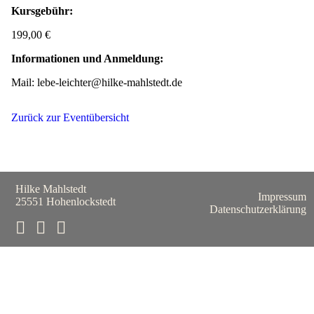
Kursgebühr:
199,00 €
Informationen und Anmeldung:
Mail: lebe-leichter@hilke-mahlstedt.de
Zurück zur Eventübersicht
Hilke Mahlstedt
N
Impressum
25551 Hohenlockstedt
ü
Datenschutzerklärung